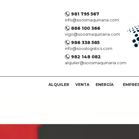
981 795 567
info@soosmaquinaria.com
886 100 366
vigo@soosmaquinaria.com
986 338 585
info@sooslogistics.com
982 148 082
alquiler@soosmaquinaria.com
ALQUILER
VENTA
ENERGÍA
EMPRE