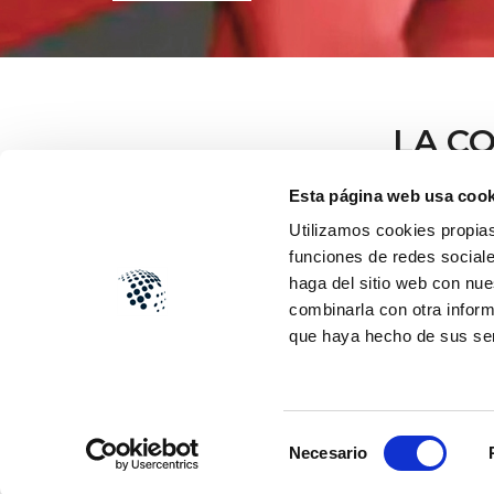
LA C
Esta página web usa cook
Utilizamos cookies propias
funciones de redes sociale
¡Bienvenido a SOOS MAQUINARIA!
En
SOOS Maquinaria
nos especializ
haga del sitio web con nue
plataformas elevadoras, plataformas so
combinarla con otra inform
manutención y andamios de alu
que haya hecho de sus se
asesoramiento técnico-comercial pers
servicio técnico con total dedicación a r
cada uno de nuestros clientes, de ma
expectativas.
Selección
Contamos con diferentes sistemas de
Necesario
de
las necesidades de particulares y emp
planes de formación a medida. No
consentimiento