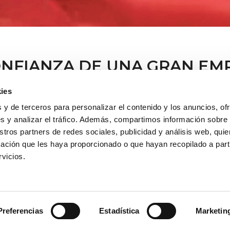
ONFIANZA DE UNA GRAN EM
ies
 y de terceros para personalizar el contenido y los anuncios, of
s y analizar el tráfico. Además, compartimos información sobre
ponemos a tu disposición
amos en el alquiler de
recomiende las plataf
stros partners de redes sociales, publicidad y análisis web, qu
bre vehículo, equipos de
características del trabaj
ación que les haya proporcionado o que hayan recopilado a parti
minio ofreciendo un
rvicios.
Disponemos de platafor
onalizado, así como un
eléctricas, diésel y todo 
esolver las necesidades de
y telescópicas, Platafor
nera que satisfaga sus
y sobre furgón, Manipulad
Usted sabe tan bien co
formación
para resolver
Preferencias
Estadística
Marketin
define a una empresa, 
resas: cursos abiertos y
que deberá guiar cada un
sotros entendemos la