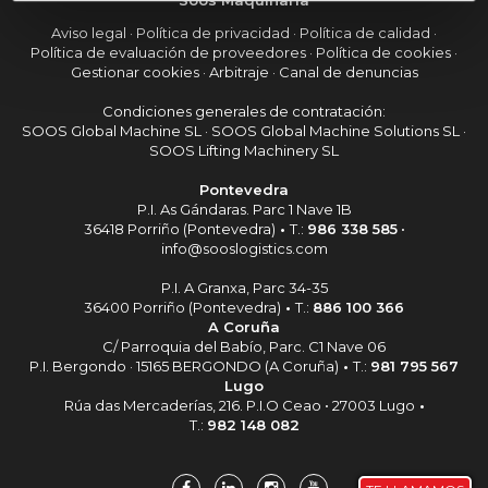
Soos Maquinaria
Aviso legal
·
Política de privacidad
·
Política de calidad
·
Política de evaluación de proveedores
·
Política de cookies
·
Gestionar cookies
·
Arbitraje
·
Canal de denuncias
Condiciones generales de contratación:
SOOS Global Machine SL
·
SOOS Global Machine Solutions SL
·
SOOS Lifting Machinery SL
Pontevedra
P.I. As Gándaras. Parc 1 Nave 1B
36418 Porriño (Pontevedra)
•
T.:
986 338 585
•
info@sooslogistics.com
P.I. A Granxa, Parc 34-35
36400 Porriño (Pontevedra)
•
T.:
886 100 366
A Coruña
C/ Parroquia del Babío, Parc. C1 Nave 06
P.I. Bergondo · 15165 BERGONDO (A Coruña)
•
T.:
981 795 567
Lugo
Rúa das Mercaderías, 216. P.I.O Ceao • 27003 Lugo
•
T.:
982 148 082