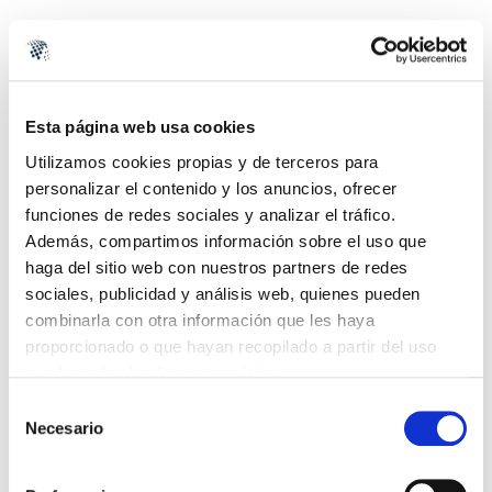
Diseñamos soluciones rápidas a los problemas de
altura
Los andamios de aluminio ofrecen muchas ventajas
respecto a los andamios tradicionales.
Esta página web usa cookies
Este material es muy ligero, por lo que permite que la
Utilizamos cookies propias y de terceros para
estructura pueda moverse con facilidad. Además nuestros
personalizar el contenido y los anuncios, ofrecer
andamios de aluminio cuentan con ruedas para permitir un
funciones de redes sociales y analizar el tráfico.
movimiento sencillo.
Además, compartimos información sobre el uso que
Los tensores y soportes que acompañan nuestros
haga del sitio web con nuestros partners de redes
andamios de aluminio garantizan la seguridad pertinente en
función de la normativa vigente que legisla tanto desde la
sociales, publicidad y análisis web, quienes pueden
Unión Europea como en territorio nacional.
combinarla con otra información que les haya
proporcionado o que hayan recopilado a partir del uso
que haya hecho de sus servicios.
Selección
Necesario
de
consentimiento