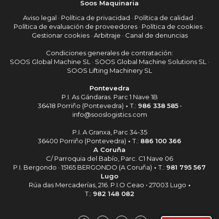
Soos Maquinaria
Aviso legal
·
Política de privacidad
·
Política de calidad
·
Política de evaluación de proveedores
·
Política de cookies
·
Gestionar cookies
·
Arbitraje
·
Canal de denuncias
Condiciones generales de contratación:
SOOS Global Machine SL
·
SOOS Global Machine Solutions SL
·
SOOS Lifting Machinery SL
Pontevedra
P.I. As Gándaras. Parc 1 Nave 1B
36418 Porriño (Pontevedra)
•
T.:
986 338 585
•
info@sooslogistics.com
P.I. A Granxa, Parc 34-35
36400 Porriño (Pontevedra)
•
T.:
886 100 366
A Coruña
C/ Parroquia del Babío, Parc. C1 Nave 06
P.I. Bergondo · 15165 BERGONDO (A Coruña)
•
T.:
981 795 567
Lugo
Rúa das Mercaderías, 216. P.I.O Ceao • 27003 Lugo
•
T.:
982 148 082