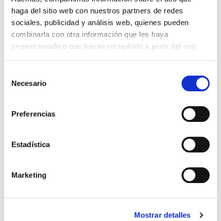
haga del sitio web con nuestros partners de redes
PLATAFORMAS SOBRE
sociales, publicidad y análisis web, quienes pueden
VEHÍCULO
combinarla con otra información que les haya
SOCAGE 15 VTJ
proporcionado o que hayan recopilado a partir del uso
Consultar
que haya hecho de sus servicios.
Selección
Necesario
de
consentimiento
Preferencias
Estadística
PLATAFORMAS SOBRE
VEHÍCULO
Marketing
PLATAFORMAS SOBRE
SOCAGE 16A
VEHÍCULO
Consultar
SOCAGE 18T
Consultar
Mostrar detalles