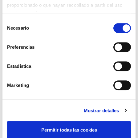
proporcionado o que hayan recopilado a partir del uso
que haya hecho de sus servicios.
Selección
Necesario
de
consentimiento
Preferencias
GENIE SLA-15
LIFT SMART MLM-16
MANUAL
MANUAL
Estadística
Marketing
Mostrar detalles
LIFT SMART MLI-15
BRAVI LEONARDO HD
MANUAL
ELÉCTRICA
Permitir todas las cookies