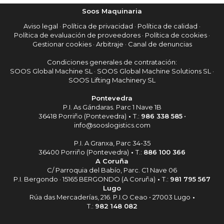
Soos Maquinaria
Aviso legal
·
Política de privacidad
·
Política de calidad
·
Política de evaluación de proveedores
·
Política de cookies
·
Gestionar cookies
·
Arbitraje
·
Canal de denuncias
Condiciones generales de contratación:
SOOS Global Machine SL
·
SOOS Global Machine Solutions SL
·
SOOS Lifting Machinery SL
Pontevedra
P.I. As Gándaras. Parc 1 Nave 1B
36418 Porriño (Pontevedra)
•
T.:
986 338 585
•
info@sooslogistics.com
P.I. A Granxa, Parc 34-35
36400 Porriño (Pontevedra)
•
T.:
886 100 366
A Coruña
C/ Parroquia del Babío, Parc. C1 Nave 06
P.I. Bergondo · 15165 BERGONDO (A Coruña)
•
T.:
981 795 567
Lugo
Rúa das Mercaderías, 216. P.I.O Ceao • 27003 Lugo
•
T.:
982 148 082