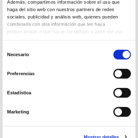
Además, compartimos información sobre el uso que
haga del sitio web con nuestros partners de redes
MINIGRÚAS
sociales, publicidad y análisis web, quienes pueden
APILADORES
combinarla con otra información que les haya
CAMIÓN GRÚA
proporcionado o que hayan recopilado a partir del uso
que haya hecho de sus servicios.
ROBOTS VENTOSAS
Selección
ANDAMIOS DE ALUMINIO
Necesario
de
TODOS
consentimiento
Preferencias
TRANSPALETAS
Estadística
Marketing
BAOLI EP 15-WS
Mostrar detalles