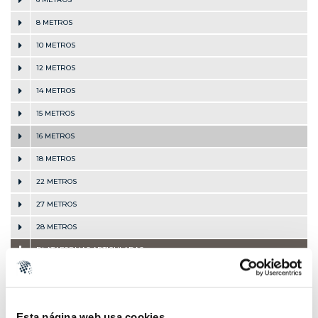
8 METROS
10 METROS
12 METROS
14 METROS
15 METROS
16 METROS
18 METROS
22 METROS
27 METROS
28 METROS
PLATAFORMAS ARTICULADAS
PLATAFORMAS TELESCÓPICAS
PLATAFORMAS SOBRE VEHÍCULO
Esta página web usa cookies
PLATAFORMAS SOBRE ORUGA