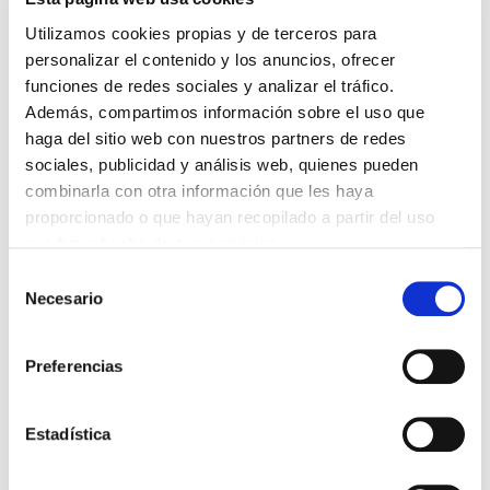
Utilizamos cookies propias y de terceros para
ELEVADORES VERTICALES
personalizar el contenido y los anuncios, ofrecer
ELEVADORES DE PERSONAS
funciones de redes sociales y analizar el tráfico.
ELEVADORES DE MATERIAL
Además, compartimos información sobre el uso que
haga del sitio web con nuestros partners de redes
TRANSPALETAS
sociales, publicidad y análisis web, quienes pueden
CARRETILLAS ELEVADORAS
combinarla con otra información que les haya
MANIPULADORES TELESCÓPICOS
proporcionado o que hayan recopilado a partir del uso
que haya hecho de sus servicios.
MINIGRÚAS
Selección
APILADORES
Necesario
de
CAMIÓN GRÚA
consentimiento
ROBOTS VENTOSAS
Preferencias
ANDAMIOS DE ALUMINIO
TODOS
Estadística