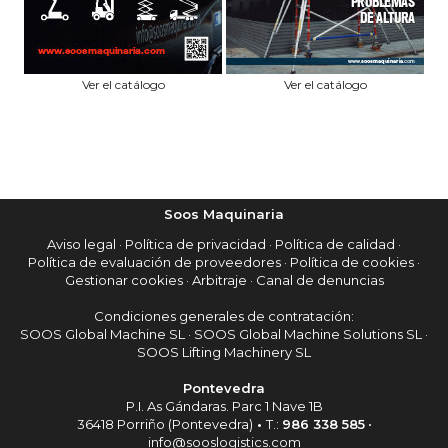
Ver el catálogo
Ver el catálogo
Soos Maquinaria
Aviso legal
·
Política de privacidad
·
Política de calidad
·
Política de evaluación de proveedores
·
Política de cookies
·
Gestionar cookies
·
Arbitraje
·
Canal de denuncias
Condiciones generales de contratación:
SOOS Global Machine SL
·
SOOS Global Machine Solutions SL
·
SOOS Lifting Machinery SL
Pontevedra
P.I. As Gándaras. Parc 1 Nave 1B
36418 Porriño (Pontevedra)
•
T.:
986 338 585
•
info@sooslogistics.com