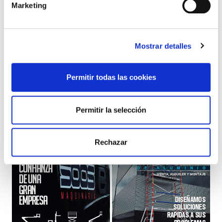
Marketing
PLATAFORMAS DE TIJERA
Mostrar detalles
Permitir todas las cookies
SINOBOOM 4655E
SINOBOOM 4647E
ELÉCTRICA
ELÉCTRICA
Permitir la selección
Rechazar