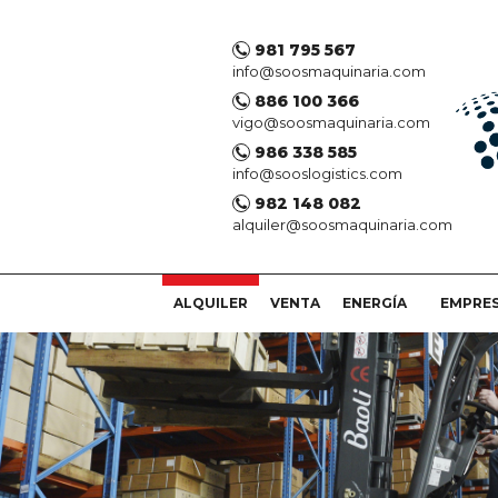
981 795 567
info@soosmaquinaria.com
886 100 366
vigo@soosmaquinaria.com
986 338 585
info@sooslogistics.com
982 148 082
alquiler@soosmaquinaria.com
ALQUILER
VENTA
ENERGÍA
EMPRE