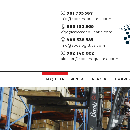
981 795 567
info@soosmaquinaria.com
886 100 366
vigo@soosmaquinaria.com
986 338 585
info@sooslogistics.com
982 148 082
alquiler@soosmaquinaria.com
ALQUILER
VENTA
ENERGÍA
EMPRE