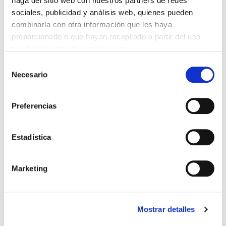
haga del sitio web con nuestros partners de redes
sociales, publicidad y análisis web, quienes pueden
combinarla con otra información que les haya
proporcionado o que hayan recopilado a partir del uso
DESCARGAR FICHA TÉCNICA
que haya hecho de sus servicios.
Selección
Necesario
de
PARQUE
consentimiento
ALQUILER
Preferencias
MARCA
MANITOU
MODELO
Estadística
MC 18-4 ST5
TIPO
CARRETILLAS ELEVADORAS
Marketing
MOTOR
DIESEL
CAPACIDAD
Mostrar detalles
1800 KG