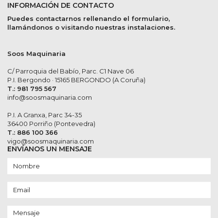
INFORMACIÓN DE CONTACTO
Puedes contactarnos rellenando el formulario,
llamándonos o visitando nuestras instalaciones.
Soos Maquinaria
C/ Parroquia del Babío, Parc. C1 Nave 06
P.I. Bergondo · 15165 BERGONDO (A Coruña)
T.: 981 795 567
info@soosmaquinaria.com
P.I. A Granxa, Parc 34-35
36400 Porriño (Pontevedra)
T.: 886 100 366
vigo@soosmaquinaria.com
ENVÍANOS UN MENSAJE