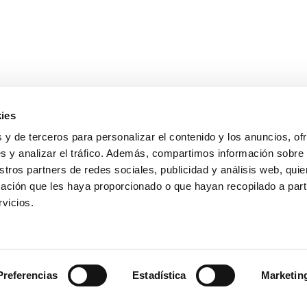
ies
 y de terceros para personalizar el contenido y los anuncios, of
s y analizar el tráfico. Además, compartimos información sobre
stros partners de redes sociales, publicidad y análisis web, qu
ación que les haya proporcionado o que hayan recopilado a parti
rvicios.
Preferencias
Estadística
Marketin
Soos Maquinaria
alidad
·
Política de evaluación de proveedores
·
Política de cookies
·
G