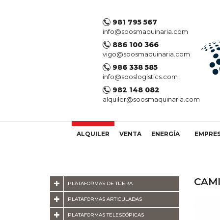
981 795 567
info@soosmaquinaria.com
886 100 366
vigo@soosmaquinaria.com
986 338 585
info@sooslogistics.com
982 148 082
alquiler@soosmaquinaria.com
ALQUILER
VENTA
ENERGÍA
EMPRE
CAM
PLATAFORMAS DE TIJERA
PLATAFORMAS ARTICULADAS
PLATAFORMAS TELESCÓPICAS