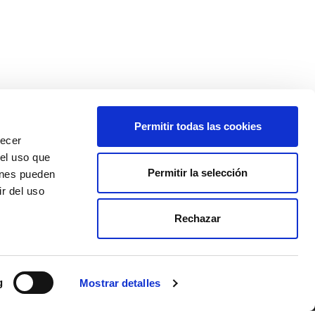
Permitir todas las cookies
recer
 el uso que
Permitir la selección
ienes pueden
r del uso
Rechazar
g
Mostrar detalles
TE LLAMAMOS
estionar cookies
·
Arbitraje
·
Canal de denuncias