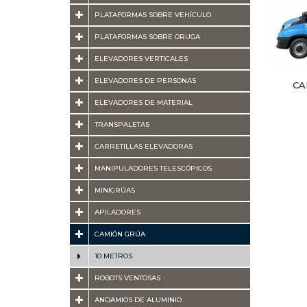
PLATAFORMAS SOBRE VEHÍCULO
PLATAFORMAS SOBRE ORUGA
ELEVADORES VERTICALES
ELEVADORES DE PERSONAS
CA
ELEVADORES DE MATERIAL
TRANSPALETAS
CARRETILLAS ELEVADORAS
MANIPULADORES TELESCÓPICOS
MINIGRÚAS
APILADORES
CAMIÓN GRÚA
10 METROS
ROBOTS VENTOSAS
ANDAMIOS DE ALUMINIO