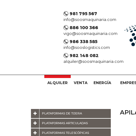
981 795 567
info@soosmaquinaria.com
886 100 366
vigo@soosmaquinaria.com
986 338 585
info@sooslogistics.com
982 148 082
alquiler@soosmaquinaria.com
ALQUILER
VENTA
ENERGÍA
EMPRE
API
PLATAFORMAS DE TIJERA
PLATAFORMAS ARTICULADAS
PLATAFORMAS TELESCÓPICAS