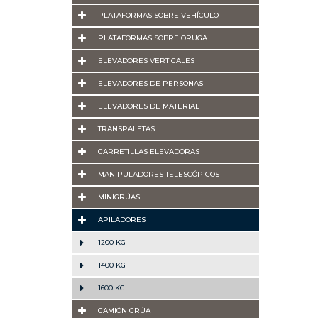
PLATAFORMAS SOBRE VEHÍCULO
PLATAFORMAS SOBRE ORUGA
ELEVADORES VERTICALES
ELEVADORES DE PERSONAS
ELEVADORES DE MATERIAL
TRANSPALETAS
CARRETILLAS ELEVADORAS
MANIPULADORES TELESCÓPICOS
MINIGRÚAS
APILADORES
1200 KG
1400 KG
1600 KG
CAMIÓN GRÚA