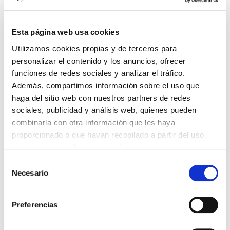
3500 KG
Esta página web usa cookies
4000 KG
Utilizamos cookies propias y de terceros para
5000 KG
personalizar el contenido y los anuncios, ofrecer
7000 KG
funciones de redes sociales y analizar el tráfico.
9000 KG
Además, compartimos información sobre el uso que
haga del sitio web con nuestros partners de redes
10000 KG
sociales, publicidad y análisis web, quienes pueden
12000 KG
combinarla con otra información que les haya
15000 KG
proporcionado o que hayan recopilado a partir del uso
que haya hecho de sus servicios.
16000 KG
Selección
MANIPULADORES TELESCÓPICOS
Necesario
de
MINIGRÚAS
consentimiento
APILADORES
Preferencias
CAMIÓN GRÚA
ROBOTS VENTOSAS