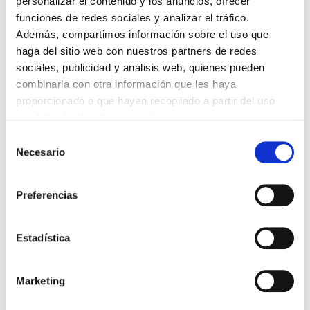
personalizar el contenido y los anuncios, ofrecer
funciones de redes sociales y analizar el tráfico.
Además, compartimos información sobre el uso que
haga del sitio web con nuestros partners de redes
sociales, publicidad y análisis web, quienes pueden
combinarla con otra información que les haya
proporcionado o que hayan recopilado a partir del uso
que haya hecho de sus servicios.
Selección
Necesario
de
DESCARGAR FICHA TÉCNICA
consentimiento
Preferencias
PARQUE
VENTA Y ALQUILER
Estadística
MARCA
STILL
Marketing
MODELO
RCD-30