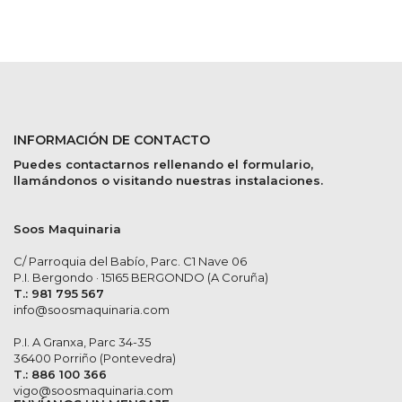
INFORMACIÓN DE CONTACTO
Puedes contactarnos rellenando el formulario,
llamándonos o visitando nuestras instalaciones.
Soos Maquinaria
C/ Parroquia del Babío, Parc. C1 Nave 06
P.I. Bergondo · 15165 BERGONDO (A Coruña)
T.: 981 795 567
info@soosmaquinaria.com
P.I. A Granxa, Parc 34-35
36400 Porriño (Pontevedra)
T.: 886 100 366
vigo@soosmaquinaria.com