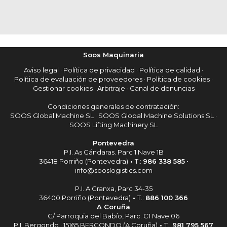
Soos Maquinaria
Aviso legal
·
Política de privacidad
·
Política de calidad
·
Política de evaluación de proveedores
·
Política de cookies
·
Gestionar cookies
·
Arbitraje
·
Canal de denuncias
Condiciones generales de contratación:
SOOS Global Machine SL
·
SOOS Global Machine Solutions SL
·
SOOS Lifting Machinery SL
Pontevedra
P.I. As Gándaras. Parc 1 Nave 1B
36418 Porriño (Pontevedra)
•
T.:
986 338 585
•
info@sooslogistics.com
P.I. A Granxa, Parc 34-35
36400 Porriño (Pontevedra)
•
T.:
886 100 366
A Coruña
C/ Parroquia del Babío, Parc. C1 Nave 06
P.I. Bergondo · 15165 BERGONDO (A Coruña)
•
T.:
981 795 567