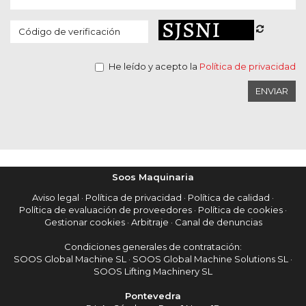
He leído y acepto la
Política de privacidad
ENVIAR
Soos Maquinaria
Aviso legal
·
Política de privacidad
·
Política de calidad
·
Política de evaluación de proveedores
·
Política de cookies
·
Gestionar cookies
·
Arbitraje
·
Canal de denuncias
Condiciones generales de contratación:
SOOS Global Machine SL
·
SOOS Global Machine Solutions SL
·
SOOS Lifting Machinery SL
Pontevedra