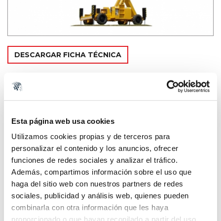
DESCARGAR FICHA TÉCNICA
PARQUE
ALQUILER
MARCA
Esta página web usa cookies
HAULOTTE
Utilizamos cookies propias y de terceros para
MODELO
H-15 SXL
personalizar el contenido y los anuncios, ofrecer
funciones de redes sociales y analizar el tráfico.
TIPO
PLATAFORMAS DE TIJERA
Además, compartimos información sobre el uso que
haga del sitio web con nuestros partners de redes
MOTOR
DIESEL
sociales, publicidad y análisis web, quienes pueden
combinarla con otra información que les haya
ALTURA
15 METROS
proporcionado o que hayan recopilado a partir del uso