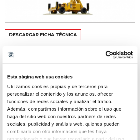
DESCARGAR FICHA TÉCNICA
PARQUE
ALQUILER
MARCA
Esta página web usa cookies
HAULOTTE
Utilizamos cookies propias y de terceros para
MODELO
H-15 SX
personalizar el contenido y los anuncios, ofrecer
funciones de redes sociales y analizar el tráfico.
TIPO
PLATAFORMAS DE TIJERA
Además, compartimos información sobre el uso que
haga del sitio web con nuestros partners de redes
MOTOR
DIESEL
sociales, publicidad y análisis web, quienes pueden
combinarla con otra información que les haya
ALTURA
15 METROS
proporcionado o que hayan recopilado a partir del uso