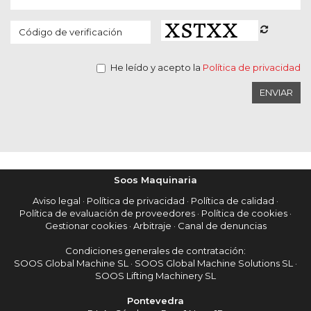
He leído y acepto la
Política de privacidad
ENVIAR
Soos Maquinaria
Aviso legal
·
Política de privacidad
·
Política de calidad
·
Política de evaluación de proveedores
·
Política de cookies
·
Gestionar cookies
·
Arbitraje
·
Canal de denuncias
Condiciones generales de contratación:
SOOS Global Machine SL
·
SOOS Global Machine Solutions SL
·
SOOS Lifting Machinery SL
Pontevedra