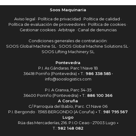
Soos Maquinaria
Aviso legal
·
Política de privacidad
·
Política de calidad
·
Política de evaluación de proveedores
·
Política de cookies
·
Gestionar cookies
·
Arbitraje
·
Canal de denuncias
Condiciones generales de contratación:
SOOS Global Machine SL
·
SOOS Global Machine Solutions SL
·
SOOS Lifting Machinery SL
Pontevedra
P.I. As Gándaras. Parc 1 Nave 1B
36418 Porriño (Pontevedra)
•
T.:
986 338 585
•
info@sooslogistics.com
P.I. A Granxa, Parc 34-35
36400 Porriño (Pontevedra)
•
T.:
886 100 366
A Coruña
C/ Parroquia del Babío, Parc. C1 Nave 06
P.I. Bergondo · 15165 BERGONDO (A Coruña)
•
T.:
981 795 567
Lugo
Rúa das Mercaderías, 216. P.I.O Ceao • 27003 Lugo
•
T.:
982 148 082