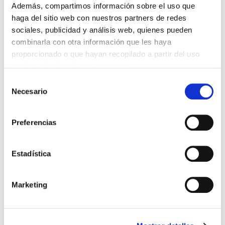
Además, compartimos información sobre el uso que
haga del sitio web con nuestros partners de redes
sociales, publicidad y análisis web, quienes pueden
combinarla con otra información que les haya
proporcionado o que hayan recopilado a partir del uso
DESCARGAR FICHA TÉCNICA
que haya hecho de sus servicios.
Selección
Necesario
de
PARQUE
ALQUILER
consentimiento
MARCA
Preferencias
SINOBOOM
MODELO
1932M
Estadística
TIPO
PLATAFORMAS DE TIJERA
Marketing
MOTOR
ELÉCTRICA
ALTURA
8 METROS