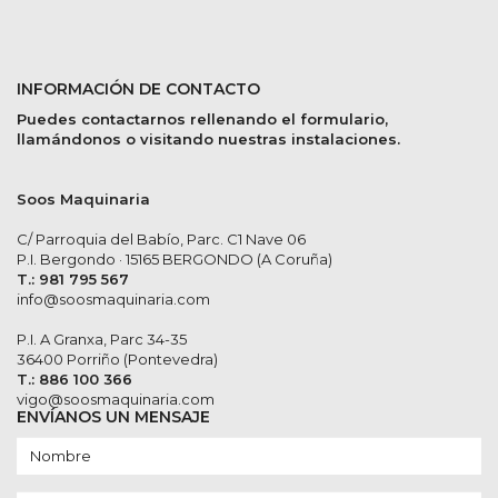
INFORMACIÓN DE CONTACTO
Puedes contactarnos rellenando el formulario,
llamándonos o visitando nuestras instalaciones.
Soos Maquinaria
C/ Parroquia del Babío, Parc. C1 Nave 06
P.I. Bergondo · 15165 BERGONDO (A Coruña)
T.: 981 795 567
info@soosmaquinaria.com
P.I. A Granxa, Parc 34-35
36400 Porriño (Pontevedra)
T.: 886 100 366
vigo@soosmaquinaria.com
ENVÍANOS UN MENSAJE